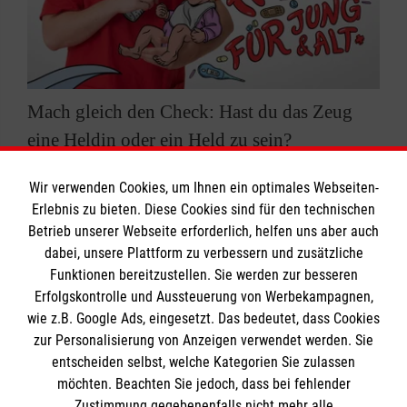
Deine tariflich geregelte Ausbildung in
Theorie und Praxis erhältst du in der
Berufsfachschule für Pflege im Malteser
Mach gleich den Check: Hast du das Zeug
Bildungsinstitut für Gesundheitsberufe
eine Heldin oder ein Held zu sein?
sowie im
Malteser Waldkrankenhaus St.
Marien
und in den zwei
Bei uns findest du es heraus.
Wir verwenden Cookies, um Ihnen ein optimales Webseiten-
Altenpflegeeinrichtungen
Malteserstift St.
Erlebnis zu bieten. Diese Cookies sind für den technischen
Elisabeth
und
Malteser Marienhospital
Steckt eine Heldin oder ein Held in dir? Mit unserer
Betrieb unserer Webseite erforderlich, helfen uns aber auch
Pflegeeinrichtung
. Das Beste daran: alle
Checkliste
findest du he aus, ob du die
dabei, unsere Plattform zu verbessern und zusätzliche
Einsatzorte sind bei uns vor Ort.
Voraussetzungen für die Generalistikausbildung bei
Funktionen bereitzustellen. Sie werden zur besseren
Du lernst in drei Jahren Theorie und
Erfolgskontrolle und Aussteuerung von Werbekampagnen,
uns erfüllst.
Praxis, Menschen aller Altersstufen – vom
wie z.B. Google Ads, eingesetzt. Das bedeutet, dass Cookies
zur Personalisierung von Anzeigen verwendet werden. Sie
Neugeborenen bis zum Senior – zu
entscheiden selbst, welche Kategorien Sie zulassen
versorgen und kannst nach erfolgreich
möchten. Beachten Sie jedoch, dass bei fehlender
absolvierter Prüfung als
Zustimmung gegebenenfalls nicht mehr alle